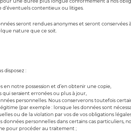
pour une durée plus longue conformément à nos obligati
e d’éventuels contentieux ou litiges.
onnées seront rendues anonymes et seront conservées à d
lque nature que ce soit.
s disposez :
 en notre possession et d’en obtenir une copie,
 qui seraient erronées ou plus à jour,
nées personnelles. Nous conserverons toutefois certain
légitime (par exemple : lorsque les données sont nécessai
les ou de la violation par vos de vos obligations légales 
os données personnelles dans certains cas particulier
ime pour procéder au traitement ;