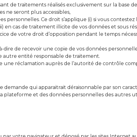
sant de traitements réalisés exclusivement sur la base de
es ne seront plus accessibles,
es personnelles. Ce droit s’applique (i) si vous conteste
(ii) en cas de traitement illicite de vos données et sous r
cice de votre droit d’opposition pendant le temps nécessai
st-à-dire de recevoir une copie de vos données personnel
e autre entité responsable de traitement.
e une réclamation auprès de l’autorité de contrôle comp
e demande qui apparaitrait déraisonnable par son caractè
 la plateforme et des données personnelles des autres uti
ou par votre navigateur et déposé par les sites Internet 