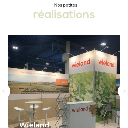
Nos petites
réalisations
W
i
e
l
a
n
d